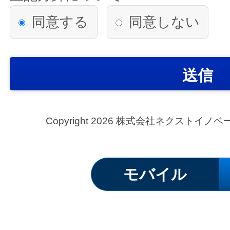
に必要な範囲を超えて個人情報を
同意する
同意しない
す。
法令に基づく場合
人の生命、身体又は財産の保護の
送信
であって、本人の同意を得るこ
公衆衛生の向上又は児童の健全な
に必要がある場合であって、本人
Copyright 2026 株式会社ネクストイノベーション.
難であるとき
国の機関若しくは地方公共団体又
が法令の定める事務を遂行するこ
モバイル
要がある場合であって、本人の
当該事務の遂行に支障を及ぼすお
【第三者への提供】